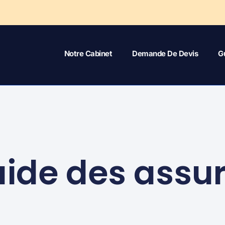
Notre Cabinet
Demande De Devis
G
ide des assu