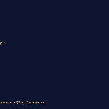
om
quinoxal
•
©Cap Assurances