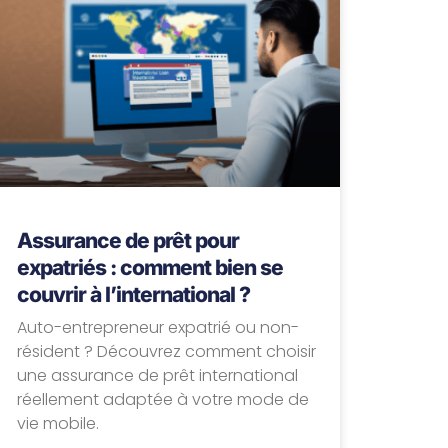
Assurance de prêt pour
expatriés : comment bien se
couvrir à l’international ?
Auto-entrepreneur expatrié ou non-
résident ? Découvrez comment choisir
une assurance de prêt international
réellement adaptée à votre mode de
vie mobile.