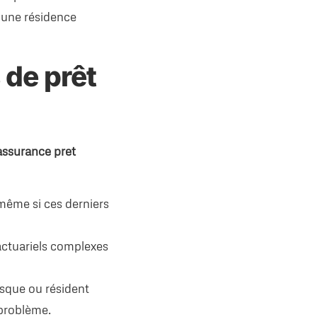
r une résidence
 de prêt
assurance pret
même si ces derniers
actuariels complexes
isque ou résident
problème.