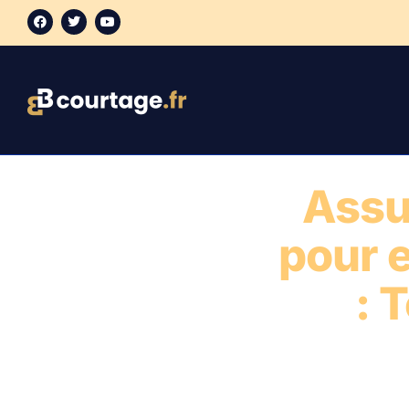
Assu
pour e
: 