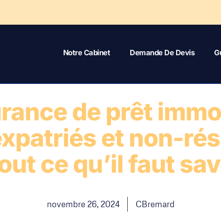
Notre Cabinet
Demande De Devis
G
rance de prêt immob
xpatriés et non-ré
Tout ce qu’il faut sav
novembre 26, 2024
CBremard