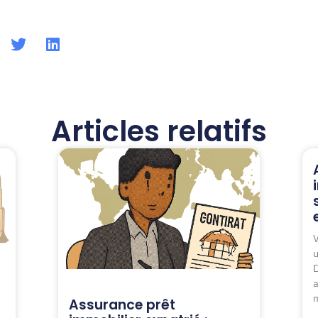
Articles relatifs
V
u
D
a
m
Assurance prêt