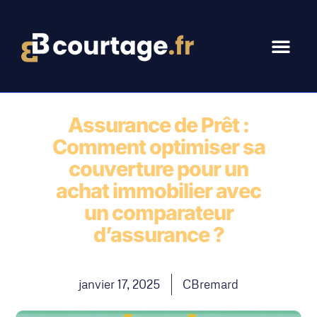
Assurance de Prêt :
Comment optimiser sa
couverture pour un
achat immobilier avec
un comparateur
d’assurance ?
janvier 17, 2025
CBremard